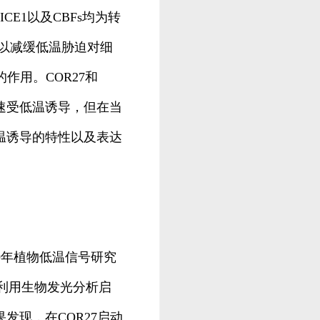
CE1以及CBFs均为转
可以减缓低温胁迫对细
作用。COR27和
速受低温诱导，但在当
温诱导的特性以及表达
9年植物低温信号研究
w研究组即利用生物发光分析启
发现，在COR27启动