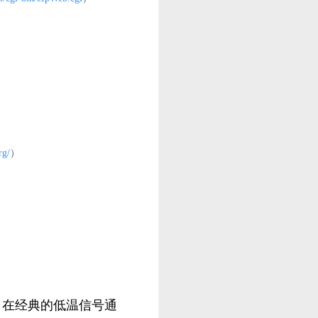
rg/
）
之列。在经典的低温信号通