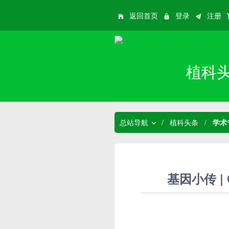
返回首页
登录
注册
植科
总站导航
/
植科头条
/
学术
基因小传 |