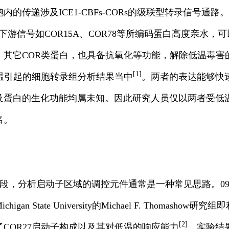
的传递涉及ICE1-CBFs-CORs的级联型转录信号通路。I
为下游信号如COR15A、COR78等所编码蛋白高度亲水，
其它COR类蛋白，也具备抗氧化等功能，解除低温毒害的
[1]
低温引起的细胞转录组分析结果当中
。两者的表达能够快
及蛋白的生化功能均属未知。因此研究人员仅以两者受低
名。
段，分析启动子区域的调控元件通常是一种常见思路。0
an State University的Michael F. Thomasho
[2]
COR27启动子构成以及其对低温的响应能力
。实验结果