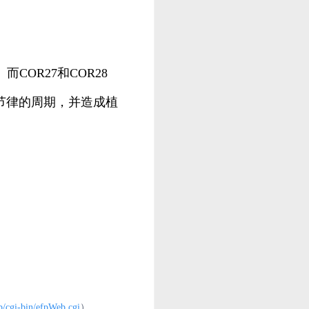
COR27和COR28
节律的周期，并造成植
p/cgi-bin/efpWeb.cgi
）