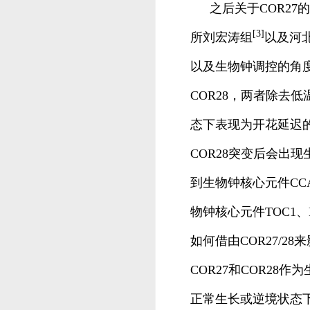
之后关于COR2
[3]
所刘宏涛组
以及河
以及生物钟调控的角度
COR28，两者除去
态下表现为开花延迟的
COR28突变后会出
到生物钟核心元件CC
物钟核心元件TOC1
如何借由COR27/
COR27和COR2
正常生长或逆境状态下C