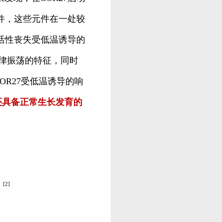
ike）元件，这些元件在一处较
活性丧失受低温诱导的
节律振荡的特征，同时
OR27受低温诱导的响
还具备正常生长发育的
[2]
）