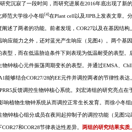
7的研究沉寂了一段时间，而研究进展在2016年底出现了新
[4]
北师范大学徐小冬组
在Plant cell以及JIPB上发表
阐述了两者的功能。前者发现，COR27以及在基因结构
低温响应能力之外，还对蓝光产生响应（见图4）。两个基
表型，而在低温胁迫条件下则表现为低温耐受的表型。后者
现生物钟核心元件振荡周期变长的表型。并通过EMSA、Ch
A1能够结合COR27/28的EE元件并调控两者的节律性表
、PRR5反馈调控生物钟核心系统。刘宏涛组的研究亮点
28来影响植物生物钟系统从而调控正常生长发育。而徐小冬
8作为生物钟核心组分成员在夜间起抑制子的调控功能（见图
OR27和COR28节律表达性差异。
两组的研究结果实质上