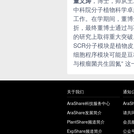
董文涛
，博士，师从王二
中科院分子植物科学卓
工作。在学期间，董博
折，最终董博士通过与
的研究上取得重大突破。该
SCR分子模块是植物
细胞程序模块可能是豆
与根瘤菌共生固氮” 
关于我们
通知
AraShare科技服务中心
Ara
AraShare发展简介
请共
PlantShare频道简介
会员
ExpShare频道简介
公众