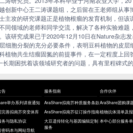
涛研究员。2013年本科毕业于河南农业大学，2013
越创新中心王二涛课题组，之后留在王老师组从事
士主攻的研究课题正是植物根瘤的发育机制，但该
不同领域的老师和同学交流，解决了各种实验难题
研究成果已于2020年12月10日在Nature杂志
皮层细胞分裂的充分必要条件，表明豆科植物的皮层细胞
科植物共生结瘤固氮的前提事件，在一定程度上回答
这一长期困扰着该领域研究者的问题，具有里程碑式
公告
服务指南
合作伙伴
Share举办系列讲座通知
AraShare拟南芥种质服务条款
AraShare团购
同完善拟南芥突变体库
AraShare拟南芥征订操作指南
植物抗体清单及报
服务与隐私协议
大豆遗传转化与基因编辑定制
本中心部分服务单
服务
号密码本与网站导航