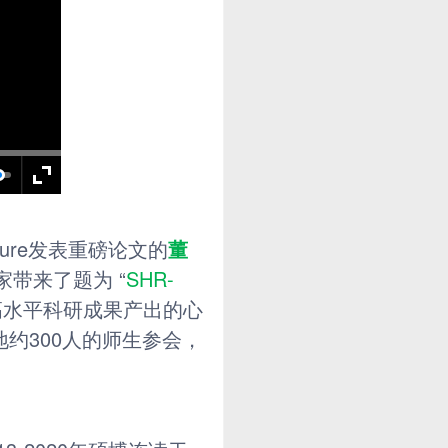
ature发表重磅论文的
董
大家带来了题为 “
SHR-
高水平科研成果产出的心
约300人的师生参会，