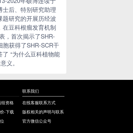
-2020年硕博连读于
博士后、特别研究助理
课题研究的开展历经波
，在豆科根瘤发育机制
发表，首次揭示了SHR-
获得了SHR-SCR干
了 “为什么豆科植物能
的意义。
联系我们
课题组资格
在线客服联系方式
价-下载
版权相关的声明与联系
位
官方微信公众号